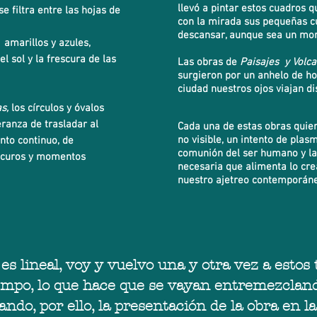
llevó a pintar estos cuadros 
e filtra entre las hojas de
con la mirada sus pequeñas c
descansar, aunque sea un mo
 amarillos y azules,
l sol y la frescura de las
Las obras de
Paisajes y Volc
surgieron por un anhelo de hor
ciudad nuestros ojos viajan di
s,
los círculos y óvalos
eranza de trasladar al
Cada una de estas obras quiere
no visible, un intento de plas
ento continuo, de
comunión del ser humano y la 
scuros y momentos
necesaria que alimenta lo cre
nuestro ajetreo contemporáne
 es lineal, voy y vuelvo una y otra vez a estos
iempo, lo que hace que se vayan entremezcland
do, por ello, la presentación de la obra en l