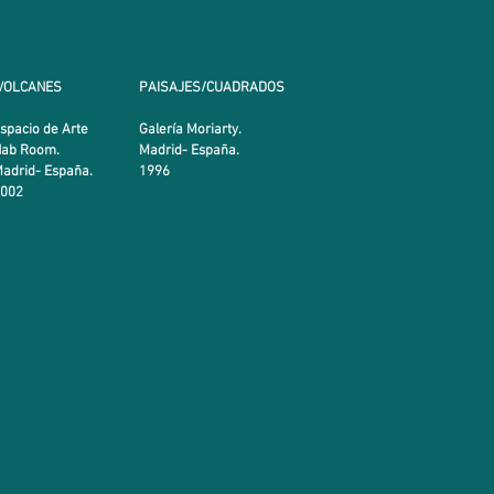
VOLCANES
PAISAJES/CUADRADOS
spacio de Arte
Galería Moriarty.
Nab Room.
Madrid- España.
adrid- España.
1996
2002