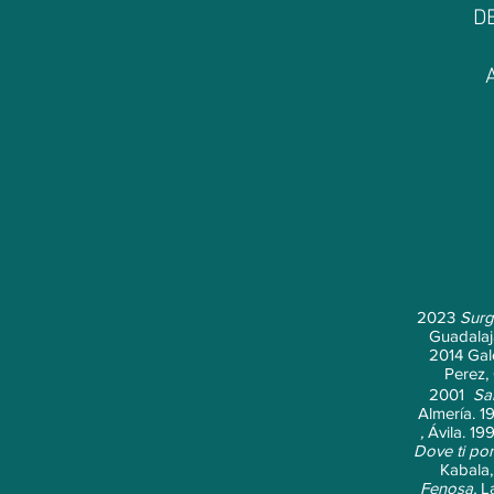
D
2023
Surg
Guadalaj
2014 Gal
Perez,
2001
Sa
Almería. 1
,
Ávila. 19
Dove ti por
Kabala
Fenosa,
La