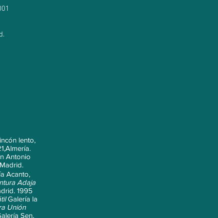
001
d.
rincón lento,
1,Almería.
n Antonio
 Madrid.
ía Acanto,
intura Adaja
adrid. 1995
il
Galería la
tra Unión
alería Sen,