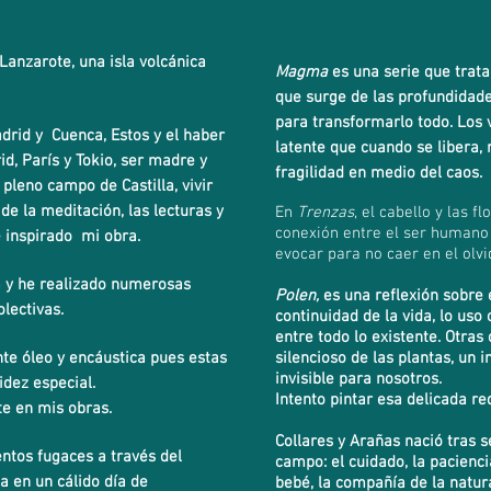
Lanzarote, una isla volcánica
Magma
es una serie que trat
que surge de las profundida
para transformarlo todo. Los 
drid y Cuenca, Estos y el haber
latente que cuando se libera, r
, París y Tokio, ser madre y
fragilidad en medio del caos.
pleno campo de Castilla, vivir
de la meditación, las lecturas y
En
Trenzas
, el cabello y las 
conexión entre el ser humano 
 e inspirado mi obra.
evocar para no caer en el olvi
a y he realizado numerosas
Polen,
es una reflexión sobre 
lectivas.
continuidad de la vida, lo us
entre todo lo existente. Otras 
nte óleo y encáustica pues estas
silencioso de las plantas, u
n i
invisible para nosotros.
dez especial.
Intento pintar esa delicada re
te en mis obras.
Collares y Arañas nació tras s
ntos fugaces a través del
campo: el cuidado, la pacienci
a en un cálido día de
bebé, la compañía de la natural