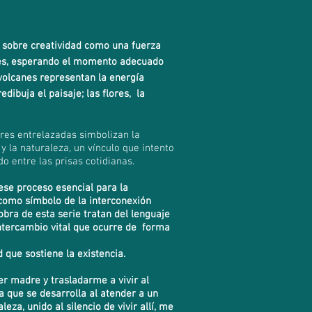
a sobre creatividad como una fuerza
des, esperando el momento adecuado
volcanes representan la energía
edibuja el paisaje; l
as flores, la
flores entrelazadas simbolizan la
y la naturaleza, un vínculo que intento
do entre las prisas cotidianas.
ese proceso esencial para la
o como símbolo de la interconexión
obra de esta serie tratan del
lenguaje
ntercambio vital que ocurre de forma
d que sostiene la existencia.
er madre y trasladarme a vivir al
a que se desarrolla al atender a un
eza, unido al silencio de vivir allí, me