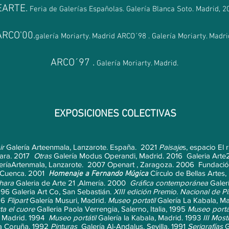
EARTE.
Feria de Galerías Españolas. Galería Blanca Soto. Madrid, 2
ARCO'00.
galería Moriarty. Madrid ARCO´98 . Galería Moriarty. Madri
ARCO´97 .
Galería Moriarty. Madrid.
EXPOSICIONES COLECTIVAS
ir
Galería Arteenmala, Lanzarote. España. 2021
Paisaje
s, espacio El 
ara. 2017
Otras
Galería Modus Operandi, Madrid. 2016 Galeria Arte2
eríaArtenmala, Lanzarote. 2007 Openart , Zaragoza. 2006 Fundació
 Cuenca. 2001
Círculo de Bellas Artes,
Homenaje a Fernando Múgica
hara
Galeria de Arte 21 ,Almería. 2000
Gráfica contemporánea
Galer
996 Galeria Art Co, San Sebastián.
XIII edición Premio. Nacional de P
96
Flipart
Galería Musuri, Madrid.
Museo portatil
Galería La Kabala, M
ta el cuore
Galleria Paola Verrengia, Salerno, Italia, 1995
Museo portát
, Madrid. 1994
Museo portá
til
Galería la Kabala
,
Madrid. 1993
III Mos
 Coruña. 1992
Pinturas
Galería Al-Andalus. Sevilla. 1991
Serigrafías
G